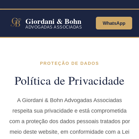
Ir
para
o
Giordani & Bohn
WhatsApp
conteúdo
ADVOGADAS ASSOCIADAS
PROTEÇÃO DE DADOS
Política de Privacidade
A Giordani & Bohn Advogadas Associadas
respeita sua privacidade e está comprometida
com a proteção dos dados pessoais tratados por
meio deste website, em conformidade com a Lei