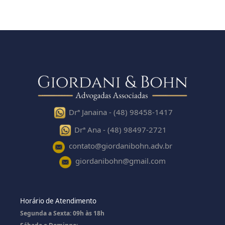
Drª Janaina - (48) 98458-1417
Drª Ana - (48) 98497-2721
contato@giordanibohn.adv.br
giordanibohn@gmail.com
Horário de Atendimento
Segunda a Sexta: 09h às 18h